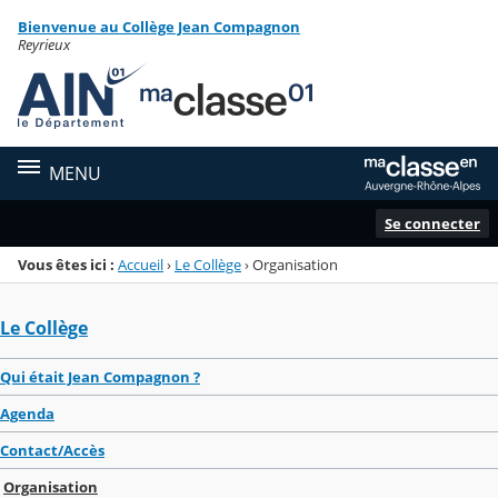
Panneau de gestion des cookies
Bienvenue au Collège Jean Compagnon
Menu de la rubrique
Contenu
Reyrieux
MENU
Se connecter
Vous êtes ici :
Accueil
›
Le Collège
›
Organisation
Le Collège
Qui était Jean Compagnon ?
Agenda
Contact/Accès
Organisation