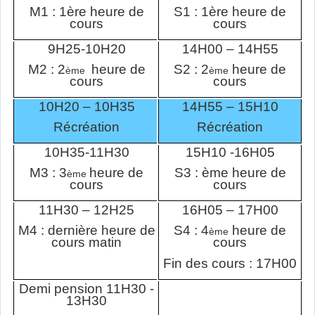
M1 : 1ère heure de
S1 : 1ère heure de
cours
cours
9H25-10H20
14H00 – 14H55
M2 : 2
heure de
S2 : 2
heure de
ème
ème
cours
cours
10H20 – 10H35
14H55 – 15H10
Récréation
Récréation
10H35-11H30
15H10 -16H05
M3 : 3
heure de
S3 : ème heure de
ème
cours
cours
11H30 – 12H25
16H05 – 17H00
M4 : dernière heure de
S4 : 4
heure de
ème
cours matin
cours
Fin des cours : 17H00
Demi pension 11H30 -
13H30