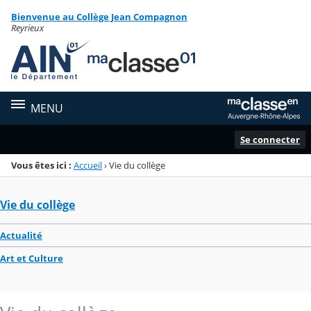
Panneau de gestion des cookies
Bienvenue au Collège Jean Compagnon
Menu de la rubrique
Contenu
Reyrieux
MENU
Se connecter
Vous êtes ici :
Accueil
›
Vie du collège
Vie du collège
Actualité
Art et Culture