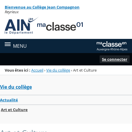
Panneau de gestion des cookies
Bienvenue au Collège Jean Compagnon
Menu de la rubrique
Contenu
Reyrieux
MENU
Se connecter
Vous êtes ici :
Accueil
›
Vie du collège
›
Art et Culture
Vie du collège
Actualité
Art et Culture