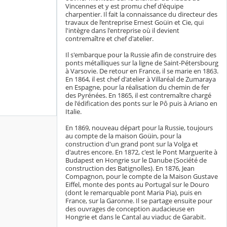
Vincennes et y est promu chef d'équipe
charpentier. Il fait la connaissance du directeur des
travaux de l’entreprise Ernest Goüin et Cie, qui
l'intègre dans l'entreprise où il devient
contremaître et chef d'atelier.
Il s'embarque pour la Russie afin de construire des
ponts métalliques sur la ligne de Saint-Pétersbourg
à Varsovie. De retour en France, il se marie en 1863.
En 1864, il est chef d'atelier à Villaréal de Zumaraya
en Espagne, pour la réalisation du chemin de fer
des Pyrénées. En 1865, il est contremaître chargé
de l'édification des ponts sur le Pô puis à Ariano en
Italie.
En 1869, nouveau départ pour la Russie, toujours
au compte de la maison Goüin, pour la
construction d'un grand pont sur la Volga et
d'autres encore. En 1872, c'est le Pont Marguerite à
Budapest en Hongrie sur le Danube (Société de
construction des Batignolles). En 1876, Jean
Compagnon, pour le compte de la Maison Gustave
Eiffel, monte des ponts au Portugal sur le Douro
(dont le remarquable pont Maria Pia), puis en
France, sur la Garonne. Il se partage ensuite pour
des ouvrages de conception audacieuse en
Hongrie et dans le Cantal au viaduc de Garabit.