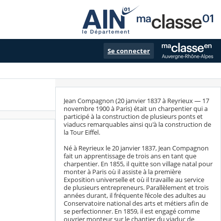
Se connecter
Jean Compagnon (20 janvier 1837 à Reyrieux — 17
novembre 1900 à Paris) était un charpentier qui a
participé à la construction de plusieurs ponts et
viaducs remarquables ainsi qu'à la construction de
la Tour Eiffel.
Né à Reyrieux le 20 janvier 1837, Jean Compagnon
fait un apprentissage de trois ans en tant que
charpentier. En 1855, il quitte son village natal pour
monter à Paris où il assiste à la première
Exposition universelle et où il travaille au service
de plusieurs entrepreneurs. Parallèlement et trois
années durant, il fréquente l’école des adultes au
Conservatoire national des arts et métiers afin de
se perfectionner. En 1859, il est engagé comme
ouvrier monteur sur le chantier du viaduc de