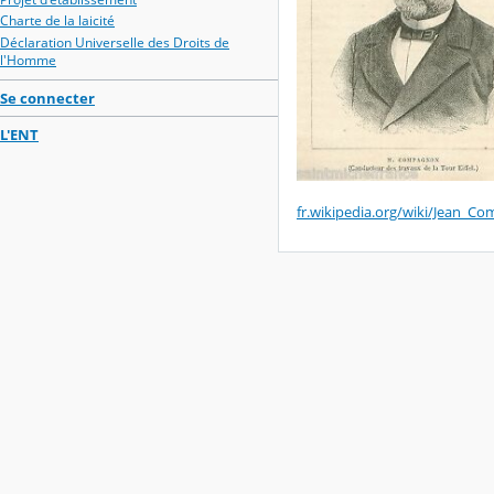
Charte de la laicité
Déclaration Universelle des Droits de
l'Homme
Se connecter
L'ENT
fr.wikipedia.org/wiki/Jean_C