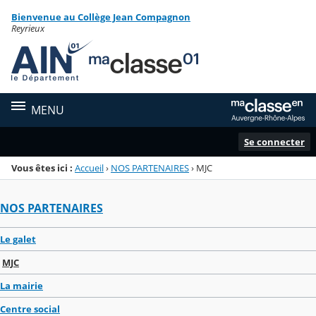
Panneau de gestion des cookies
Bienvenue au Collège Jean Compagnon
Menu de la rubrique
Contenu
Reyrieux
MENU
Se connecter
Vous êtes ici :
Accueil
›
NOS PARTENAIRES
›
MJC
NOS PARTENAIRES
Le galet
MJC
La mairie
Centre social