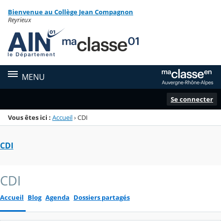
Panneau de gestion des cookies
Bienvenue au Collège Jean Compagnon
Menu de la rubrique
Contenu
Reyrieux
MENU
Se connecter
Vous êtes ici :
Accueil
›
CDI
CDI
CDI
Accueil
Blog
Agenda
Dossiers partagés