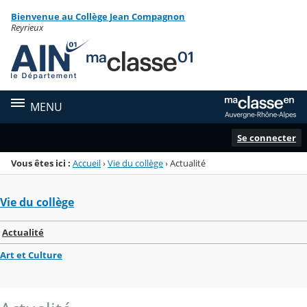
Panneau de gestion des cookies
Bienvenue au Collège Jean Compagnon
Menu de la rubrique
Contenu
Reyrieux
MENU
Se connecter
Vous êtes ici :
Accueil
›
Vie du collège
›
Actualité
Vie du collège
Actualité
Art et Culture