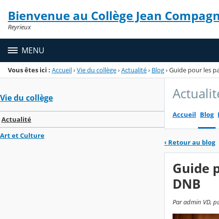
Panneau de gestion des cookies
Bienvenue au Collège Jean Compag
Menu de la rubrique
Contenu
Reyrieux
MENU
Vous êtes ici :
Accueil
›
Vie du collège
›
Actualité
›
Blog
›
Guide pour les 
Actualit
Vie du collège
Accueil
Blog
Actualité
Art et Culture
‹
Retour au blog
Guide 
DNB
Par admin VD, pu